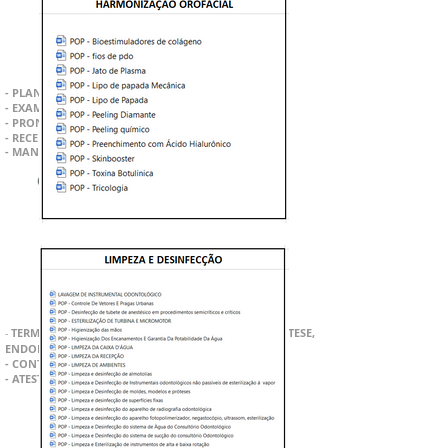
- PLANO DE TRATAMENTO ODONTOGRAMA
- EXAME DE ODONTOGRAMA
- PRONTUÁRIOS
- RECEITUÁRIOS
- MANUAL DE BOAS PRÁTICAS
CONTRATOS,
ATESTADOS E TERMOS
TERMOS DE CONSENTIMENTO: CONFECÇÃO DE PRÓTESE,
-
ENDODONTIA, EXTRAÇÃO E CIRURGIA DENTÁRIA
- CONTRATOS DE PRESTAÇÃO DE SERVIÇO
- ATESTADO
S ODONTOLÓGIC
OS
PLANILHAS E RECIBOS