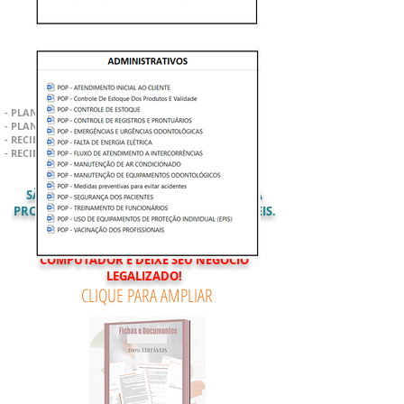
- PLANILHA DE CONTROLE FINANCEIRO MENSAL
- PLANILHA FLUXO DE CAIXA DIÁRIO
- RECIBO DE PAGAMENTO
- RECIBO DE REEMBOLSO
SÃO
107
DOCUMENTOS PROFISSIONAIS JÁ
PRONTOS PARA USO, TOTALMENTE EDITÁVEIS.
BAIXE AGORA EM SEU CELULAR OU
COMPUTADOR E DEIXE SEU NEGÓCIO
LEGALIZADO!
CLIQUE PARA AMPLIAR