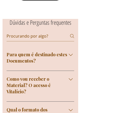
Dúvidas e Perguntas frequentes
Para quem é destinado estes
Documentos?
Para Profissionais e Empresários
que precisam Padronizar suas
Como vou receber o
rotinas Administrativas,
Material? O acesso é
Procedimentos, Limpeza e
Vitalício?
Higienização de sua Empresa e se
adequar as exigências da Vigilância
Você receberá o acesso aos
Sanitária e ter todos seus
Documentos imediatamente em
Qual o formato dos