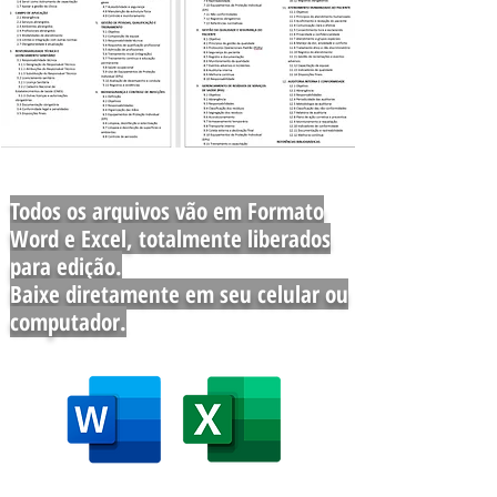
Todos os arquivos vão em Formato
Word e Excel, totalmente liberados
para edição.
Baixe diretamente em seu celular ou
computador.