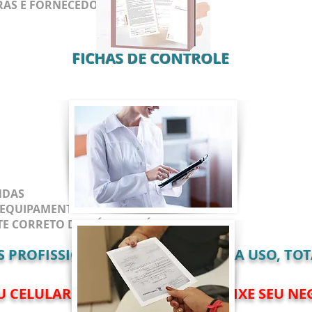
RAS E FORNECEDORES
FICHAS DE CONTROLE
NDAS
 EQUIPAMENTOS
TE CORRETO DO PÓ DE CAFÉ USADO
ROFISSIONAIS JÁ PRONTOS PARA USO, TOT
U CELULAR OU COMPUTADOR E DEIXE SEU NE