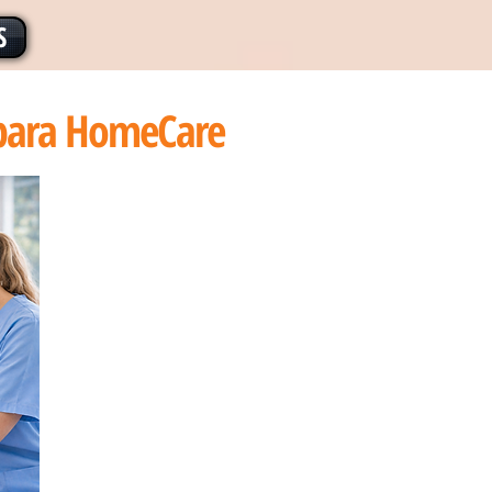
S
 para HomeCare