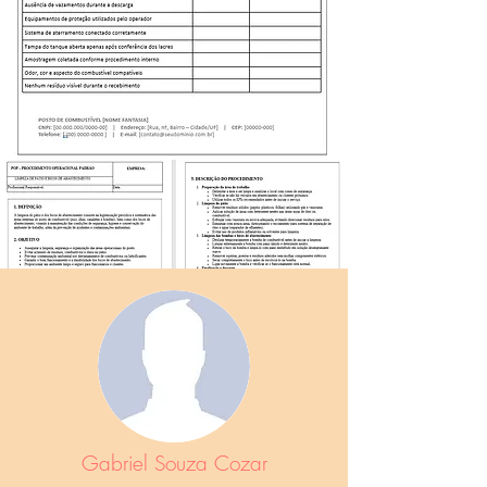
Todos os arquivos vão em Formato
Word e Excel, totalmente liberados
Gabriel Souza Cozar