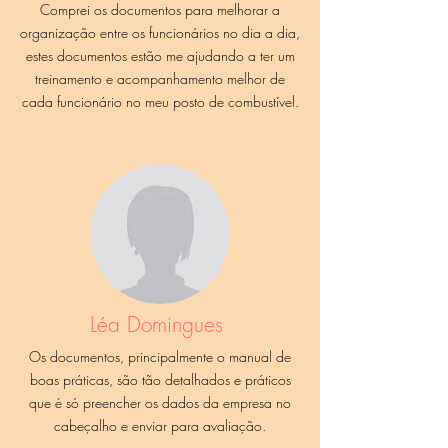
para edição.
Comprei os documentos para melhorar a
Baixe diretamente em seu celular ou
organização entre os funcionários no dia a dia,
computador.
estes documentos estão me ajudando a ter um
treinamento e acompanhamento melhor de
cada funcionário no meu posto de combustível.
Léa Domingues
Os documentos, principalmente o manual de
boas práticas, são tão detalhados e práticos
que é só preencher os dados da empresa no
cabeçalho e enviar para avaliação.