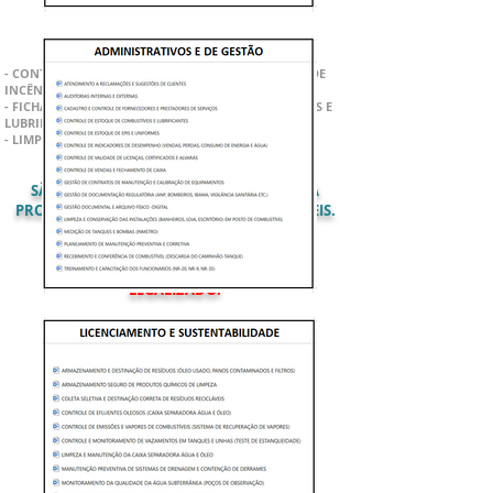
- CONTROLE DE FONTES DE IGNIÇÃO E PREVENÇÃO DE
INCÊNDIOS
- FICHA DE CONTROLE DE ESTOQUE DE COMBUSTÍVEIS E
LUBRIFICANTES
- LIMPEZA E DESINFECÇÃO DO LOCAL
SÃO
110
DOCUMENTOS PROFISSIONAIS JÁ
PRONTOS PARA USO, TOTALMENTE EDITÁVEIS.
BAIXE AGORA EM SEU CELULAR OU
COMPUTADOR E DEIXE SEU NEGÓCIO
LEGALIZADO!