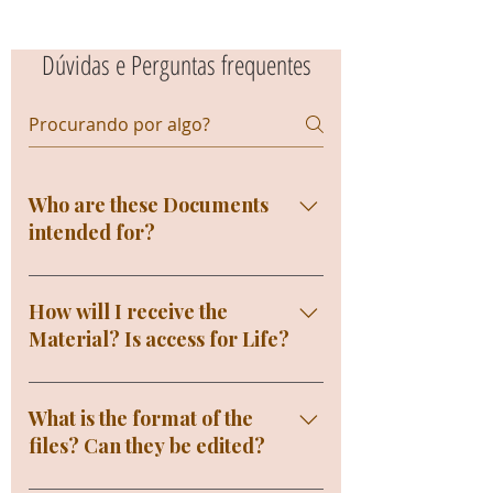
Dúvidas e Perguntas frequentes
Who are these Documents
intended for?
For Professionals and Business
Owners who need to Standardize
How will I receive the
their Administrative routines,
Material? Is access for Life?
Procedures, Cleaning and
Sanitation of their Company and
You will receive access to the
adapt to the requirements of
Documents immediately in your
What is the format of the
Health Surveillance and have all
Email after Payment confirmation,
files? Can they be edited?
their processes organized and
and we will also send you the Link