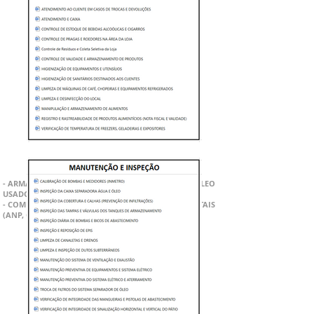
- MANUAL DE BOAS PRÁTICAS -
FICHAS DE REGISTRO
- ARMAZENAMENTO E DESTINAÇÃO DE RESÍDUOS (ÓLEO
USADO, PANOS CONTAMINADOS E FILTROS)
- COMUNICAÇÃO IMEDIATA DE INCIDENTES AMBIENTAIS
(ANP, CETESB, IBAMA)
FICHAS DE CONTROLE