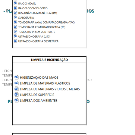
- MANUAL DE BOAS PRÁTICAS -
- PLANO DE GERENCIAMENTO DE RESÍDUOS
DE SAÚDE (PGRSS) -
FICHAS DE REGISTRO E
CONTROLE
- FICHAS DE REGISTRO DOSES DE RADIAÇÃO E
TEMPERATURA
- FICHAS CONTROLE
BIOLÓGICO,
VALIDADE INSUMOS E
TEMPERATURA AMBIENTE
PLANILHA
S DE CONTROLE FINANCEIRO