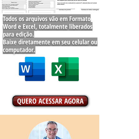
Todos os arquivos vão em Formato
Word e Excel, totalmente liberados
para edição.
Baixe diretamente em seu celular ou
computador.
QUERO ACESSAR AGORA