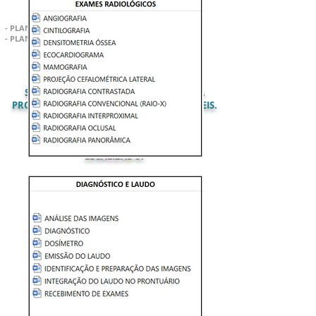
- PLANILHA DE CONTROLE FINANCEIRO MENSAL
- PLANILHA FL
UXO DE CAIXA DIÁRIO
SÃO
84
DOCUMENTOS PROFISSIONAIS JÁ
PRONTOS PARA USO, TOTALMENTE EDITÁVEIS.
BAIXE AGORA EM SEU CELULAR OU
COMPUTADOR E DEIXE SEU NEGÓCIO
LEGALIZADO!