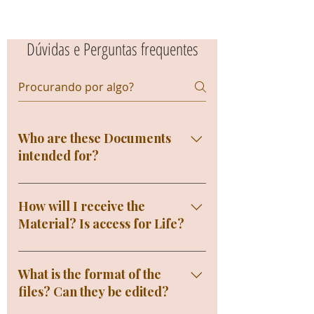
Dúvidas e Perguntas frequentes
Who are these Documents
intended for?
For Professionals and Business
Owners who need to Standardize
How will I receive the
their Administrative routines,
Material? Is access for Life?
Procedures, Cleaning and
Sanitation of their Company and
You will receive access to the
adapt to the requirements of
Documents immediately in your
What is the format of the
Health Surveillance and have all
Email after Payment confirmation,
files? Can they be edited?
their processes organized and
and we will also send you the Link