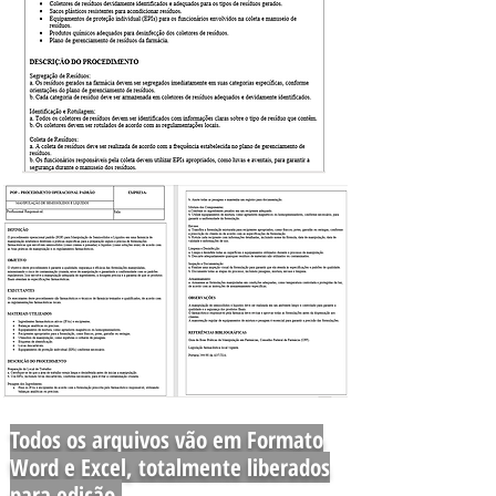
Todos os arquivos vão em Formato
Word e Excel, totalmente liberados
para edição.