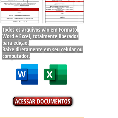
Todos os arquivos vão em Formato
Word e Excel, totalmente liberados
para edição.
Baixe diretamente em seu celular ou
computador.
ACESSAR DOCUMENTOS