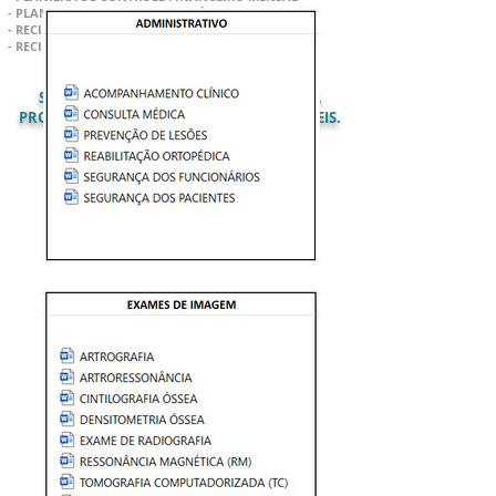
- PLANILHA FLUXO DE CAIXA DIÁRIO
- RECIBO DE PAGAMENTO
- RECIBO DE REEMBOLSO
SÃO
70
DOCUMENTOS PROFISSIONAIS JÁ
PRONTOS PARA USO, TOTALMENTE EDITÁVEIS.
BAIXE AGORA EM SEU CELULAR OU
COMPUTADOR E DEIXE SEU NEGÓCIO
LEGALIZADO!