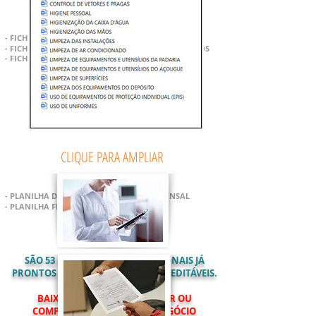
- FICHA LEITURA DE TEMPERATURA DO AMBIENTE
- FICHAS DE CONTROLE TEMPERATURA DE ALIMENTOS
- FICHA CONTROLE DE VALIDADE MERCADORIA
PLANILHAS
CLIQUE PARA AMPLIAR
- PLANILHA DE CONTROLE FINANCEIRO MENSAL
- PLANILHA FLUXO DE CAIXA DIÁRIO
SÃO
53
DOCUMENTOS PROFISSIONAIS JÁ
PRONTOS PARA USO, TOTALMENTE EDITÁVEIS.
BAIXE AGORA EM SEU CELULAR OU
COMPUTADOR E DEIXE SEU NEGÓCIO